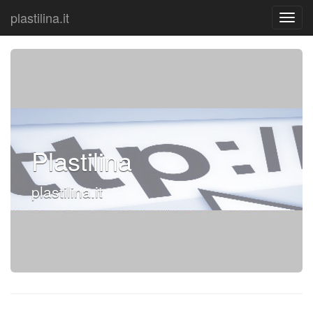
plastilina.it
Plastilina
plastilina.it