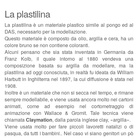
La plastilina
La plastilina è un materiale plastico simile al pongo ed al
DAS, necessario per la modellazione.
Questo materiale è composto da olio, argilla e cera, ha un
colore bruno se non contiene coloranti.
Alcuni pensano che sia stata inventata in Germania da
Franz Kolb, il quale intorno al 1880 vendeva una
composizione basata su argilla da modellare, ma la
plastilina ad oggi conosciuta, in realtà fu ideata da William
Harbutt in Inghilterra nel 1897, la cui diffusione è stata nel
1908.
Inoltre è un materiale che non si secca nel tempo, e rimane
sempre modellabile, e viene usata ancora molto nei cartoni
animati, come ad esempio nel cortometraggio di
animazione con Wallace & Gromit. Tale tecnica viene
chiamata
Claymation
, dalla parola inglese clay, «argilla».
Viene usata molto per fare piccoli lavoretti natalizi o di
pasqua, da tutti i bambini.. Nel caso vi siano genitori un pò