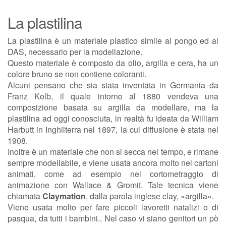
La plastilina
La plastilina è un materiale plastico simile al pongo ed al
DAS, necessario per la modellazione.
Questo materiale è composto da olio, argilla e cera, ha un
colore bruno se non contiene coloranti.
Alcuni pensano che sia stata inventata in Germania da
Franz Kolb, il quale intorno al 1880 vendeva una
composizione basata su argilla da modellare, ma la
plastilina ad oggi conosciuta, in realtà fu ideata da William
Harbutt in Inghilterra nel 1897, la cui diffusione è stata nel
1908.
Inoltre è un materiale che non si secca nel tempo, e rimane
sempre modellabile, e viene usata ancora molto nei cartoni
animati, come ad esempio nel cortometraggio di
animazione con Wallace & Gromit. Tale tecnica viene
chiamata
Claymation
, dalla parola inglese clay, «argilla».
Viene usata molto per fare piccoli lavoretti natalizi o di
pasqua, da tutti i bambini.. Nel caso vi siano genitori un pò