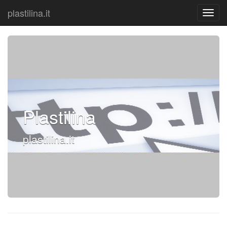
plastilina.it
Plastilina
plastilina.it